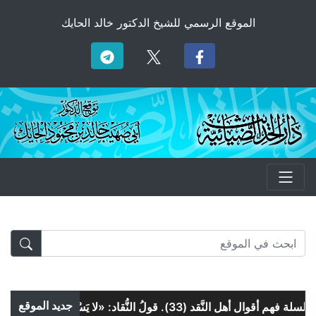
الموقع الرسمي للشيخ الدكتور خالد الحايك
جديد الموقع
فهم أقوال أهل النَّقد (33). قولُ النُّقاد: «لا يَسْتَخِفُّه» و«لا يَسْتَمْرِئُه»!