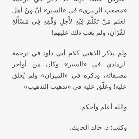
«مصعب الزبيري» في «السير» أنّ مِنْ أهل
العلم مَنْ تَكَلَّمَ فِيْهِ لأَجلِ وَقْفِهِ فِي مَسْأَلَةِ
القُرْآنِ، ولم يَعب ذلك عليهم!
ولم يذكر الذهبي كلام أبي داود في ترجمة
الرمادي في «السير» وكان من أواخر
مصنفاته، وذكره في «الميزان» ولم يُعلق
عليه! وعلّق عليه في «تذهيب التذهيب»!
والله أعلم وأحكم.
وكتب: د. خالد الحايك.