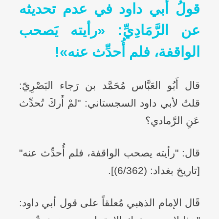
قولُ أبي داود في عدم تحديثه
عن الرَّمَادِيِّ: «رأيته يَصحب
الواقفة، فلم أُحدِّث عنه»!
قال أَبُو العَبَّاس مُحَمَّد بن رَجاء البَصْرِيّ:
قلتُ لأبي داود السجستاني: "لمْ أَركَ تُحدِّث
عَنِ الرَّمادي؟
قال: "رأيته يصحب الواقفة، فلم أُحدِّث عنه"
[تاريخ بغداد: (6/362)].
قَال الإمام الذهبي مُعلقاً على قول أبي داود: