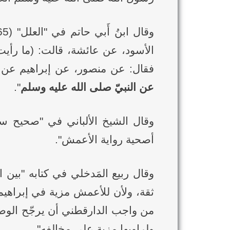
الأسود، عن عائشة، قالت: (ما رأي
فقال: عن منصور، عن إبراهيم عن ع
عن النبيّ صلى الله عليه وسلم
".
أصحية رواية الأعمش".
ثقة، ولأن للأعمش مزية في إبراهي
من واجب الدارقطني أن يرجّح الوصل 
ولراويها مزية على مخالفه".