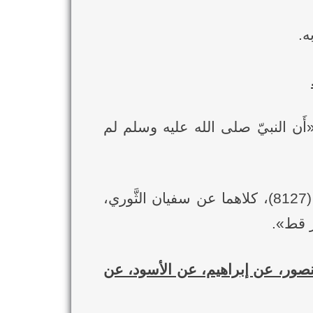
 منصور، عن إبراهيم: «أَن النبيّ صلى الله عليه وسلم لم
ورواهُ عليّ بن الجعد في "مسنده" (ص265) (1743)، وعبدالرَّزاق في "مصنفه" (4/378) (8127)، كلاهما عن سفيان الثَّوري،
ر قط».
صور، عن إبراهيم، عن الأسود، عن