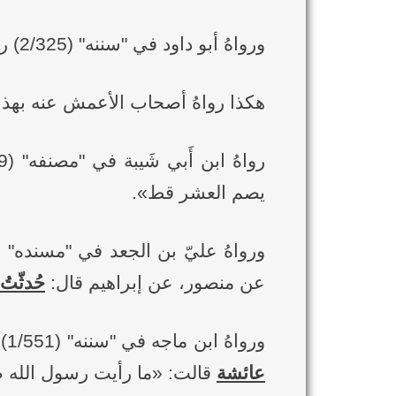
ورواهُ أبو داود في "سننه" (2/325) رقم (2439) عن مُسدد، عن أبي عوانة، عن الأعمش، به.
هكذا رواهُ أصحاب الأعمش عنه بهذا 
يصم العشر قط».
عن منصور، عن إبراهيم قال:
حُدثّتُ
ورواهُ ابن ماجه في "سننه" (1/551) (1729) عن هنّاد بن السري، عن أبي الأَحوص، عن
عائشة
قالت: «ما رأيت رسول الله 