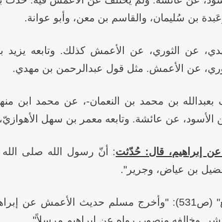
ود، عن عائشة. ولم يختلف عن الأعمش فيه. حدَّثَ به
وعَبدة بن سُليمان، والقاسم بن معن، وأبو عوانة.
هدي، عن الثوري، عن الأعمش كذلك. وتابعه يزيد بن
ثوري، عن الأعمش. مثل قول عبدالرحمن بن مهدي.
ف بعبدالله بن محمد بن النعمان-، عن محمد ابن منه
الأسود، عن عائشة. وتابعه معمر بن سهل الأهوازيّ، ع
 إبراهيم، قال: حُدّثت
: أنّ رسول الله صلى الله
ُضيل بن عياض، وجرير".
وقال - رحمه الله - في "كتاب التتبع" (ص531): "وأخرج مسلم حد
ر. وخالفه منصور، رواه عن إبراهيم مرسلاً".