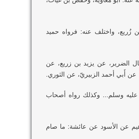
 عنه: أبو معاوية، وحفص بن غياث،
 زُريع، واختلف عنه: فرواه حميد
ال الضرير، عن يزيد بن زريع، عن
ن أَبي أحمد الزبيريّ، عن الثوري.
 عليه وسلم... وكذلك رواه أصحاب
يث الأعمش عن إبراهيم عن الأسود عن عائشة: ما صام