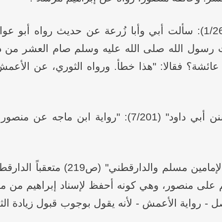
وقال ابنُ أَبي حاتم في "العلل" (1/265): سألت أبي وأبا زُرعة عن ح
ت رسول الله صلى الله عليه وسلم صام العشر من ذ
ائشة؟ فقالا: "هذا خطأ. ورواه الثوري، عن الأعم
وقال الشيخ الألباني في "صحيح سنن أبي داود" (7/201)
وقال ربيع المَدخلي في كتابه "بين الإ
م على منصور، وهي كونه أحفظ لإسناد إبراهيم من من
- رواية الأعمش - لأنه يقول بوجوب قبول زيادة الثقة،