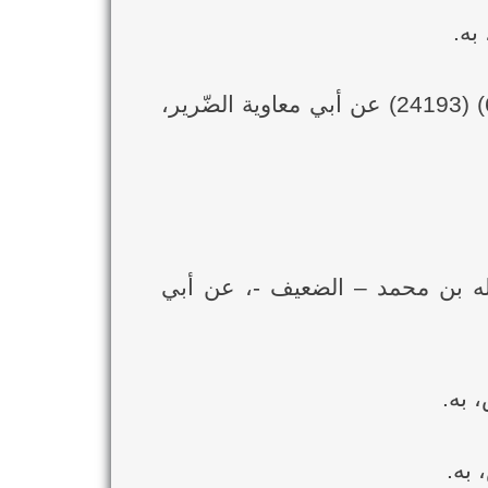
ورواهُ إسحاق بن راهوية في "مسنده" (3/846) (1505) والإمام أحمد في "مسنده" (6/42) (24193) عن أبي معاوية الضّرير،
لكبرى" (2/165) رقم (2872) و(2873) و(2874) عن عبدالله بن محمد – الضعيف -، عن أبي
 به.
 به.