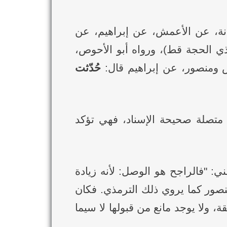
ديث رواه أبو عوانة، عن الأعمش، عن إبراهيم، عن
ي الحجة قط)، ورواه أبو الأحوص،
ش ومنصور، عن إبراهيم قال:
حُدّثت
: "رواية ابن ماجه عن منصور متصلة صحيحة الإسناد، فهي تؤكد
مامين مسلم والدارقطني" (ص219) متعقباً الدارقطني: "فالراجح هو الوصل: لأنه زيادة
صور كما يروي ذلك الترمذي. فكان
 ولا يوجد مانع من قبولها لا سيما