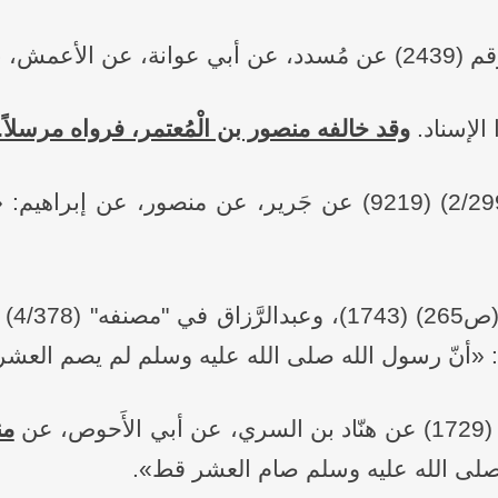
الإسناد.
وقد خالفه منصور بن الْمُعتمر، فرواه مرسلاً.
رواهُ ابن أَبي شَيبة في "مصنفه" (2/299) (9219) عن جَرير، عن
: «أنّ رسول الله صلى الله عليه وسلم لم يصم العش
من
صلى الله عليه وسلم صام العشر قط».