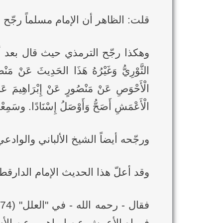
قلت: الظاهر أن الإمام مسلماً رجّ
وهكذا رجّح الترمذي حيث قال بعد أن أخرجه: "
الثَّوْرِيُّ وَغَيْرُهُ هَذَا الحَدِيثَ عَنْ مَنْص
الْأَحْوَصِ عَنْ مَنْصُورٍ عَنْ إِبْرَاهِيمَ عَنْ
الْأَعْمَشِ أَصَحُّ وَأَوْصَلُ إِسْنَادًا. وسَمِعْت
ورجّحه أيضاً الشيخ الألباني والواد
وقد أعلّ هذا الحديث الإمام الدارق