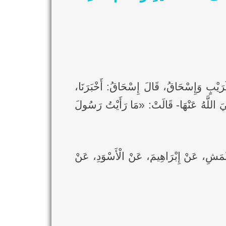
بِي شَيْبَةَ وَأَبُو كُرَيْبٍ وَإِسْحَاقُ، قَالَ إِسْحَاقُ: أَخْبَرَنَا،
اللَّهُ عَنْهَا- قَالَتْ: «مَا رَأَيْتُ رَسُولَ
َعْمَشِ، عَنْ إِبْرَاهِيمَ، عَنْ الْأَسْوَدِ، عَنْ