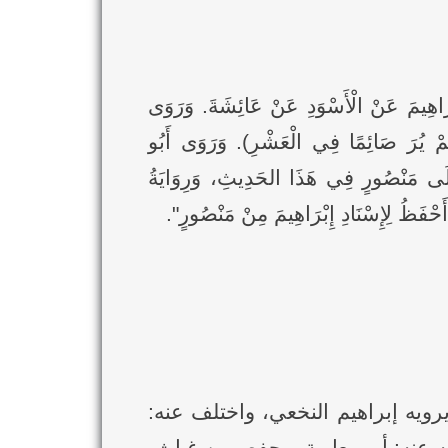
 عَنْ الْأَسْوَدِ عَنْ عَائِشَةَ. وَرَوَى
 لَمْ يُرَ صَائِمًا فِي الْعَشْرِ). وَرَوَى أَبُو
عَلَى مَنْصُورٍ فِي هَذَا الحَدِيثِ، وَرِوَايَةُ
ْفَظُ لِإِسْنَادِ إِبْرَاهِيمَ مِنْ مَنْصُورٍ".
سود عن عائشة: "يرويه إبراهيم النخعي، واختلف عنه: