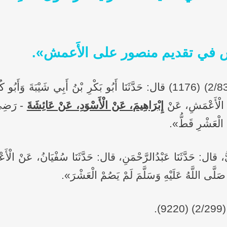
نعش في تقديم منصور على الأَعمش».
روى الإِمامُ مُسلمٌ في "صحيحه" (2/833) (1176) قال: حَدَّثَنَا أَبُو بَكْرِ بْنُ أَ
َنْ الْأَعْمَشِ، عَنْ
إِبْرَاهِيمَ، عَنْ الْأَسْوَدِ، عَنْ عَائِشَةَ
- رَضِيَ 
ي الْعَشْرِ قَطُّ».
ِيُّ، قال: حَدَّثَنَا عَبْدُالرَّحْمَنِ، قال: حَدَّثَنَا سُفْيَانُ، عَنْ الْأ
 صَلَّى اللَّهُ عَلَيْهِ وَسَلَّمَ لَمْ يَصُمْ الْعَشْرَ».
.