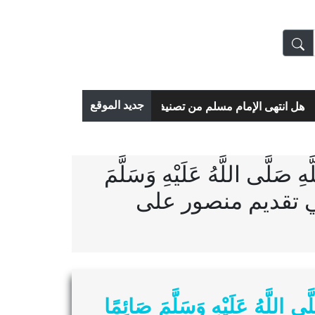
جديد الموقع
انتهى الإمام مسلم من تصنيف «صحيحه» قبل لقائه بالإمام البخاري؟! 
لَّى اللَّهُ عَلَيْهِ وَسَلَّمَ
ش في تقديم منصور على
لَّهُ عَلَيْهِ وَسَلَّمَ صَائِمًا