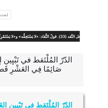
النَّقد (33). قولُ النُّقاد: «لا يَسْتَخِفُّه» و«لا يَسْتَمْرِئُه»!
الدّرّ المُلْتَقط في تَبْيِين ال
صَائِمًا فِي العَشْرِ
الدّرّ المُلْتَقط في تَبْيِين الغَ