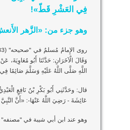
فِي العَشْرِ قَطّ»!
وهو جزء من: «الزَّهر الأَ
وَقَالَ الْآخَرَانِ: حَدَّثَنَا أَبُو مُعَاوِيَةَ، ع
اللَّهِ صَلَّى اللَّهُ عَلَيْهِ وَسَلَّمَ صَائِمًا فِ
قال: وحَدَّثَنِي أَبُو بَكْرِ بْنُ نَافِعٍ الْعَبْد
عَائِشَةَ - رَضِيَ اللَّهُ عَنْهَا-: «أَنَّ النَّبِيَّ
وهو عند ابن أبي شيبة في "مصنفه" (2/299) (9220)