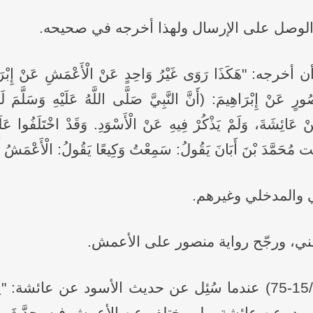
ح الوصل على الإرسال ولهذا أخرجه في صحيحه.
هَكَذَا رَوَى غَيْرُ وَاحِدٍ عَنْ الْأَعْمَشِ عَنْ إِبْرَاهِيمَ
ُورٍ عَنْ إِبْرَاهِيمَ: (أَنَّ النَّبِيَّ صَلَّى اللَّهُ عَلَيْهِ وَسَلَّمَ
 عَائِشَةَ، وَلَمْ يَذْكُرْ فِيهِ عَنْ الْأَسْوَدِ. وَقَدْ اخْتَلَفُوا 
 مُحَمَّدَ بْنَ أَبَانَ يَقُولُ: سَمِعْتُ وَكِيعًا يَقُولُ: الْأَعْمَشُ أَح
عي والمدخلي وغيرهم.
طني، ورجّح رواية منصور على الأعمش.
فقال - رحمه الله - في "العلل" (15/74-75) عندما سُئِل عن حديث الأ