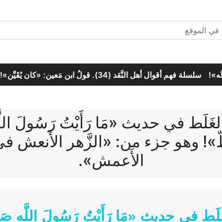
سلسلة فهم أقوال أهل النَّقد (34). قولُ ابن مَعين: «كان يُقَيِّن»!
هل 
غَلَط في حديث «مَا رَأَيْتُ رَسُولَ اللَّهِ صَ
 قَطّ»! وهو جزء من: «الزَّهر الأَنع
الأَعمش».
لَط في حديث «مَا رَأَيْتُ رَسُولَ اللَّهِ صَلَّى ال