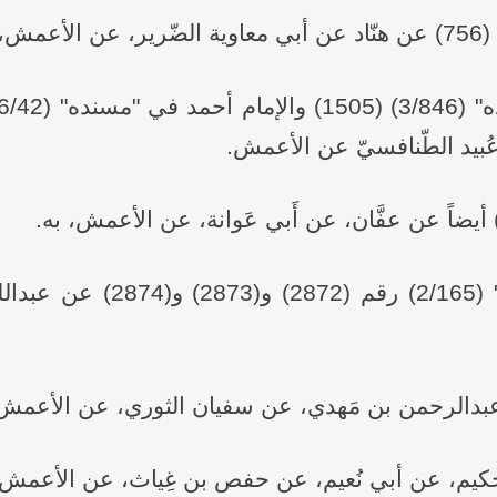
عُبيد الطّنافسيّ عن الأعمش.
ورواهُ النّسائي في "السنن ا
 عبدالرحمن بن مَهدي، عن سفيان الثوري، عن الأعمش،
 حكيم، عن أبي نُعيم، عن حفص بن غِياث، عن الأعمش،