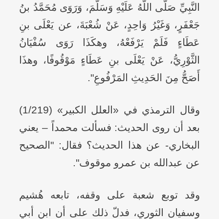
النَّبِيِّ صَلَّى اللَّهُ عَلَيْهِ وَسَلَّمَ، وَرَوَى مُحَمَّدُ بنُ
جَعْفَرٍ، وَغَيْرُ وَاحِدٍ، عَنْ شُعْبَةَ، عن يَعْلَى بنِ
عَطَاءٍ فَلَمْ يَرْفَعْهُ، وهكَذَا رَوَى سُفْيَانُ
الثَّوْرِيُّ، عَنْ يَعْلَى بنِ عَطَاءٍ مَوْقُوفًا، وهذَا
أَصَحُّ مِنَ الحَدِيثِ المَرْفُوعِ".
وقال الترمذي في «العلل الكبير» (1/219)
بعد أن روى الحديث: فسألت محمداً – يعني
البخاري- عن هذا الحديث؟ فقال: "الصحيح
عن عبدالله بن عمرو موقوف".
وقد توبع شعبة على وقفه، تابعه هُشيم
وسفيان الثوري، فدلّ ذلك على أن ابن أبي