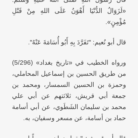
«لَزَوَالُ الدُّنْيَا أَهْوَنُ عَلَى اللهِ مِنْ قَتْلِ
مُؤْمِنٍ».
قال أبو نُعيم: "تَفَرَّدَ بِهِ أَبُو أُسَامَةَ عَنْهُ".
ورواه الخطيب في «تاريخ بغداد» (5/296)
من طريق الحسين بن إسماعيل المحاملي،
وحمزة بن الحسين السمسار، ومحمد بن
جمعة أبي قريش، ثلاثتهم عن أبي علي
محمد بن سليمان الشَطَوي، عن أبي أسامة
حماد بن أسامة، عن مسعر وسفيان، به.