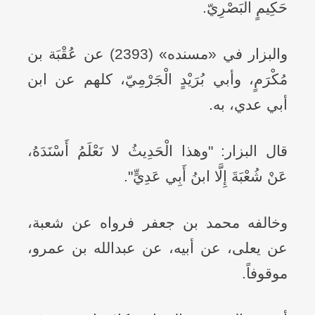
حَكِيمٍ الْبَصْرِيّ.
والبزار في «مسنده» (2393) عن عُقْبَة بن
مُكْرَمٍ، وأبي بُرَيْدٍ الْجَرْمِيّ، كلهم عن ابن
أبي عدي، به.
قال البزار: "وهذا الْحَدِيثُ لا نَعْلَمُ أَسْنَدَهُ،
عَنْ شُعْبَةَ إِلَّا ابنُ أَبِي عَدِيٍّ".
وخالفه محمد بن جعفر فرواه عن شعبة،
عن يعلى، عن أبيه، عن عبدالله بن عمرو،
موقوفاً.