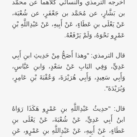
أخرجه الترمذي والنسائي كلاهما عن محمّد
بن بَشَّارٍ، عن مُحَمَّد بن جَعْفَرٍ، عن شُعْبَة،
عَنْ يَعْلَى بنِ عَطَاءٍ، عَنْ أَبِيهِ، عَنْ عَبْدِاللَّهِ بْنِ
عَمْرٍو نَحْوَهُ، وَلَمْ يَرْفَعْهُ.
قال الترمذي: "وهذا أَصَحُّ مِنْ حَدِيثِ ابنِ أَبِي
عَدِيٍّ، وَفِي البَابِ عَنْ سَعْدٍ، وَابنِ عَبَّاسٍ،
وَأَبِي سَعِيدٍ، وَأَبِي هُرَيْرَةَ، وَعُقْبَةَ بْنِ عَامِرٍ،
وَبُرَيْدَةَ".
قال: "حدِيثُ عَبْدِاللَّهِ بنِ عَمْرٍو هَكَذَا رَوَاهُ
ابنُ أَبِي عَدِيٍّ، عَنْ شُعْبَةَ، عَنْ يَعْلَى بنِ
عَطَاءٍ، عَنْ أَبِيهِ، عَنْ عَبْدِاللَّهِ بنِ عَمْرٍو، عَنِ