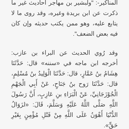
المناكير-: "ولبشير بن مهاجر أحاديث غير ما
ذكرت عن ابن بريدة وغيره، وقد روى ما لا
يتابع عليه، وهو ممن يكتب حديثه وإن كان
فيه بعض الضعف".
وقد رُوي الحديث عن البراء بن عازب:
أخرجه ابن ماجه في «سننه» قال: حَدَّثَنَا
هِشَامُ بنُ عَمَّارٍ، قال: حَدَّثَنَا الْوَلِيدُ بنُ مُسْلِمٍ،
قال: حَدَّثَنَا رَوح بنُ جَنَاحٍ، عَنْ أَبِي الْجَهْمِ
الْجُوْزَجَانِيِّ، عَنْ الْبَرَاءِ بنِ عَازِبٍ، أَنَّ رَسُولَ
اللَّهِ صَلَّى اللَّهُ عَلَيْهِ وَسَلَّمَ، قَالَ: «لزَوَالُ
الدُّنْيَا أَهْوَنُ عَلَى اللَّهِ مِنْ قَتْلِ مُؤْمِنٍ بِغَيْرِ
حَقٍّ».