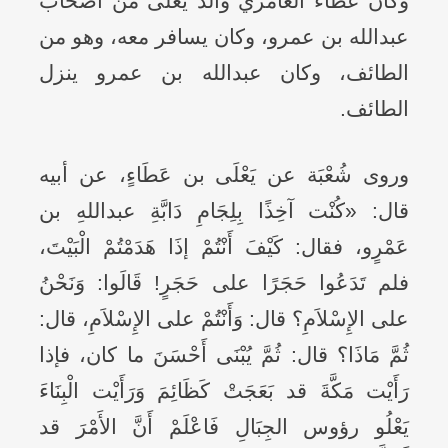
وكان عطاء العامري والد يعلى من أصحاب
عبدالله بن عمرو، وكان يسافر معه، وهو من
الطائف، وكان عبدالله بن عمرو ينزل
الطائف.
وروى شُعْبَة عن يَعْلَى بن عَطَاءٍ، عن أبيه
قال: «كُنْت آخِذًا بِلِجَامِ دَابَّةِ عبداللهِ بن
عَمْرٍو، فقال: كَيْفَ أَنْتُمْ إذَا هَدَمْتُمْ الْبَيْتَ،
فلم تَدَعُوا حَجَرًا على حَجَرٍ! قَالَوا: وَنَحْنُ
على الإِسْلاَمِ؟ قال: وَأَنْتُمْ على الإِسْلاَمِ، قال:
ثُمَّ مَاذَا؟ قال: ثُمَّ يُبْنَى أَحْسَنَ ما كان، فإذا
رَأَيْت مَكَّةَ قد بَعَجَتْ كَظَائِمَ وَرَأَيْت الْبِنَاءَ
يَعْلُو رؤوس الجِبَالِ فَاعْلَمْ أَنَّ الأَمْرَ قد