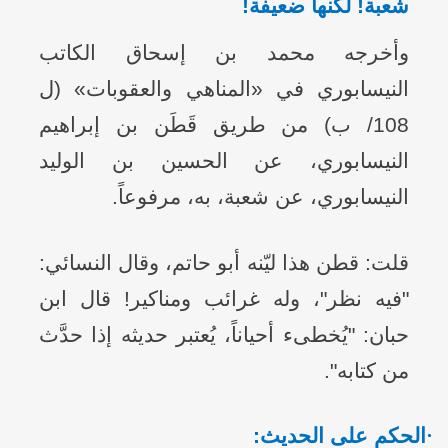
شعبة! لكنها ضعيفة!
وأخرجه محمد بن إسحاق الكاتب
النيسابوري في «المناهي والعقوبات» (ل
108/ ب) من طريق قَطَن بن إبراهيم
النيسابوري، عن الحسين بن الوليد
النيسابوري، عن شعبة، به، مرفوعاً.
قلت: قطن هذا ليّنه أبو حاتم، وقال النسائي:
"فيه نظر"، وله غرائب ومناكير! قال ابن
حبان: "يُخطىء أحياناً، يُعتبر حديثه إذا حدَّث
من كتابه".
·
الحكم على الحديث: