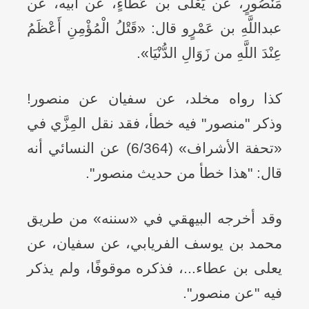
مَنْصُورٍ، عن يَعْلَى بن عَطَاءٍ، عن أبيه، عن
عبداللَّهِ بن عَمْرٍو قال: «قَتْلُ الْمُؤْمِنِ أَعْظَمُ
عِنْدَ اللَّهِ من زَوَالِ الدُّنْيَا».
كذا رواه مخلد، عن سفيان عن منصور!
وذكر "منصور" فيه خطأ، فقد نقل المِزَّي في
«تحفة الأشراف» (6/364) عن النسائي أنه
قال: "هذا خطأ من حديث منصور".
وقد أخرجه البيهقي في «سننه» من طريق
محمد بن يوسف الفريابي، عن سفيان، عن
يعلى بن عطاء...، فذكره موقوفًا، ولم يذكر
فيه "عن منصور".