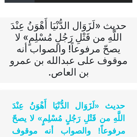
حديث «لَزَوَال الدُّنْيَا أَهْوَنُ عِنْدَ
اللَّهِ من قَتْلِ رَجُلٍ مُسْلِمٍ» لا
يصحّ مرفوعاً! والصواب أنه
موقوف على عبدالله بن عمرو
بن العاص.
حديث «لَزَوَال الدُّنْيَا أَهْوَنُ عِنْدَ
اللَّهِ من قَتْلِ رَجُلٍ مُسْلِمٍ» لا يصحّ
مرفوعاً! والصواب أنه موقوف