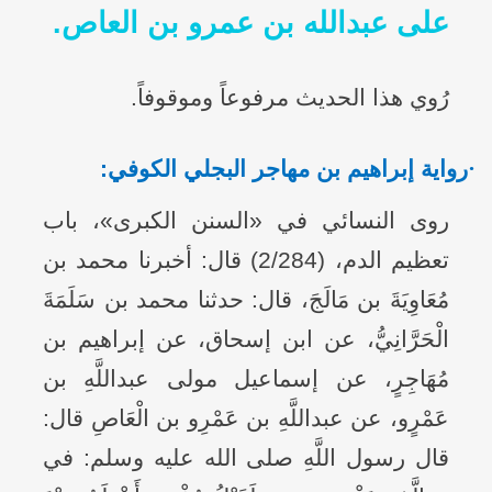
على عبدالله بن عمرو بن العاص.
رُوي هذا الحديث مرفوعاً وموقوفاً.
·
رواية إبراهيم بن مهاجر البجلي الكوفي:
روى النسائي في «السنن الكبرى»، باب
تعظيم الدم، (2/284) قال: أخبرنا محمد بن
مُعَاوِيَةَ بن مَالَجَ، قال: حدثنا محمد بن سَلَمَةَ
الْحَرَّانِيُّ، عن ابن إسحاق، عن إبراهيم بن
مُهَاجِرٍ، عن إسماعيل مولى عبداللَّهِ بن
عَمْرٍو، عن عبداللَّهِ بن عَمْرِو بن الْعَاصِ قال:
قال رسول اللَّهِ صلى الله عليه وسلم: في