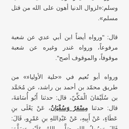
وسلم:«لزوال الدنيا أهون على الله من قتل
مسلم».
قال: "ورواه أيضاً ابن أبي عدي عن شعبة
مرفوعاً، ورواه غندر وغيره عن شعبة
موقوفاً، والموقوف أصح".
ورواه أبو نُعيم في «حلية الأولياء» من
طريق محمّد بن أحمد بن راشد، عن مُحَمَّد
بن سُلَيْمَانَ الْمَكِّيّ، قال: حدثنا أَبُو أُسَامَةَ،
قال: حدثنا
مِسْعَرٌ وَسُفْيَانُ
، عَنْ يَعْلَى بنِ
عَطَاءٍ، عَنْ أَبِيهِ، عَنْ عَبْدِاللهِ بنِ عَمْرٍو، قَالَ:
قَالَ رَسُولُ اللهِ صَلَّى اللهُ عَلَيْهِ وَسَلَّمَ: