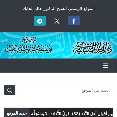
الموقع الرسمي للشيخ الدكتور خالد الحايك
جديد الموقع
قولُ النُّقاد: «لا يَسْتَخِفُّه» و«لا يَسْتَمْرِئُه»!
سلسلة ف