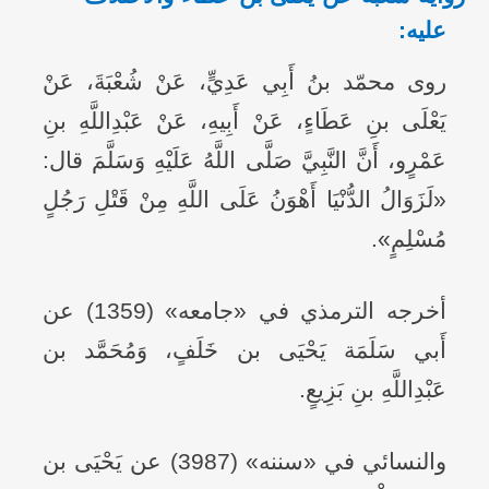
عليه:
روى محمّد بنُ أَبِي عَدِيٍّ، عَنْ شُعْبَةَ، عَنْ
يَعْلَى بنِ عَطَاءٍ، عَنْ أَبِيهِ، عَنْ عَبْدِاللَّهِ بنِ
عَمْرٍو، أَنَّ النَّبِيَّ صَلَّى اللَّهُ عَلَيْهِ وَسَلَّمَ قال:
«لَزَوَالُ الدُّنْيَا أَهْوَنُ عَلَى اللَّهِ مِنْ قَتْلِ رَجُلٍ
مُسْلِمٍ».
أخرجه الترمذي في «جامعه» (1359) عن
أَبي سَلَمَة يَحْيَى بن خَلَفٍ، وَمُحَمَّد بن
عَبْدِاللَّهِ بنِ بَزِيعٍ.
والنسائي في «سننه» (3987) عن يَحْيَى بن