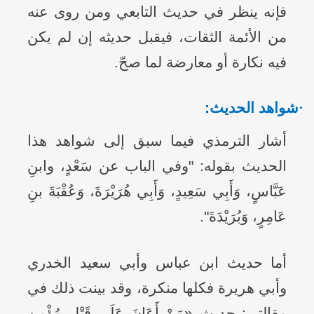
فإنه ينظر في حديث التابعي ومن روى عنه
من الأئمة الثقات، فيقبل حديثه إن لم يكن
فيه نكارة أو معارضة لما صحّ.
·
شواهد الحديث:
أشار الترمذي فيما سبق إلى شواهد هذا
الحديث بقوله: "وفي الباب عن سَعْدٍ، وابنِ
عَبَّاسٍ، وَأَبِي سَعِيدٍ، وَأَبِي هُرَيْرَةَ، وَعُقْبَةَ بنِ
عَامِرٍ، وَبُرَيْدَةَ".
أما حديث ابن عباس وأبي سعيد الخدري
وأبي هريرة فكلها منكرة، وقد بينت ذلك في
مقالتي: حديث «مَنْ أَعَانَ عَلَى قَتْلِ مُؤْمِنٍ