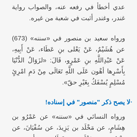
عدي أخطأ في رفعه عنه، والصواب رواية
غندر، وغندر أثبت في شعبة من غيره.
ورواه سعيد بن منصور في «سننه» (673)
عن هُشَيْمٌ، عَنْ يَعْلى بنِ عَطَاء، عَنْ أَبِيهِ،
عَنْ عَبْدِاللَّهِ بنِ عَمْرٍو، قَالَ: «لزَوَالُ الدُّنْيَا
بِأَسْرِها أهْون عَلَى اللَّهِ تَعَالَى مِنْ دَمِ امْرِئٍ
مُسْلِمٍ يُسْفَكُ بِغَيْرِ حقّ».
·
لا يصح ذكر "منصور" في إسناده!
ورواه النسائي في «سننه» عن عَمْرُو بن
هِشَامٍ، عن مَخْلَد بن يَزِيدَ، عن سُفْيَانَ، عن