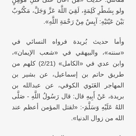
ولو بِشَطْرِ كَلِمَةٍ، لَقِيَ اللَّهَ عَزَّ وَجَلَّ، مَكْتُوبٌ
بَيْنَ عَيْنَيْهِ: آيِسٌ مِنْ رَحْمَةِ اللَّهِ».
وأما حديث بُريدة فرواه النسائي في
«سننه»، والبيهقي في «شعب الإيمان»،
وابن عدي في «الكامل» (2/21) كلهم من
طريق حاتم بن إسماعيل، عن بشير بن
المهاجر الغَنَوي الكوفي، عن عبدالله بن
بريدة، عَنْ أَبِيهِ قال: قال رَسُولُ اللَّهِ - صَلَّى
اللهُ عَلَيْهِ وَسَلَّمَ-: «لقتل المؤمن أعظم عند
الله من زوال الدنيا».