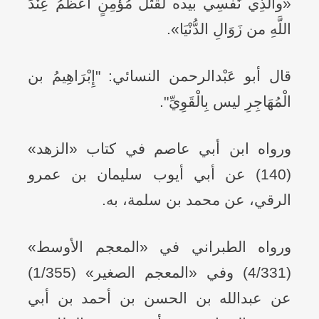
«والَّذِي نَفْسِي بيده لَقَتْلُ مُؤْمِنٍ أَعْظَمُ عِنْدَ
اللَّهِ من زَوَالِ الدُّنْيَا».
قال أبو عَبْدالرحمن النسائي: "إِبْرَاهِيمُ بن
الْمُهَاجِرِ ليس بِالْقَوِيِّ".
ورواه ابن أبي عاصم في كتاب «الزهد»
(140) عن أبي أيوب سليمان بن عمرو
الرقي، عن محمد بن سلمة، به.
ورواه الطبراني في «المعجم الأوسط»
(4/331) وفي «المعجم الصغير» (1/355)
عن عبدالله بن الحسن بن أحمد بن أبي