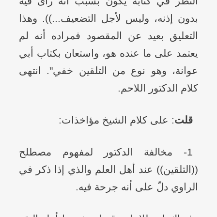
النظر في كتابه يكون بسبب أنه رأى فيه
بدون إذنه، وليس لأجل التضعيف...)). وهذا
التعليق بعيد عن المقصود فمراده أنه لم
يعتمد على ما عنده هو، واستعان بكتاب أبي
عوانة، وهو نوع من التلقين خفي". انتهى
كلام الدكتور اللاحم.
قلت
: على كلام الشيخ مؤاخذات:
1- مخالفة الدكتور لمفهوم مصطلح
((التلقين)) عند أهل العلم والذي إذا ذكر في
الراوي دلّ على أنه جرحة فيه.