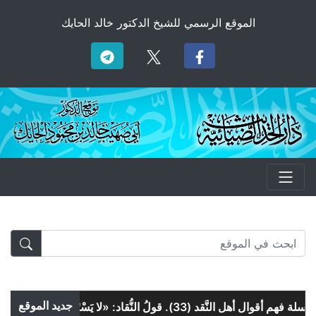
الموقع الرسمي للشيخ الدكتور خالد الحايك
جديد الموقع
أقوال أهل النَّقد (33). قولُ النُّقاد: «لا يَسْتَخِفُّه» و«لا يَسْتَمْرِئُه»!