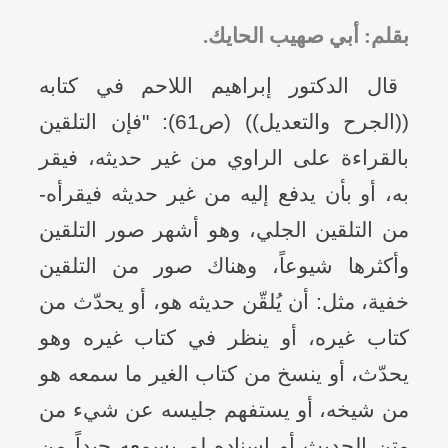
بقلم: أبي صهيب الحايك.
قال الدكتور إبراهيم اللاحم في كتابه
((الجرح والتعديل)) (ص61): "فإن التلقين
بالقراءة على الراوي من غير حديثه، فيقر
به، أو بأن يدفع إليه من غير حديثه فيقرأه-
من التلقين الجلي، وهو أشهر صور التلقين
وأكثرها شيوعاً، وهناك صور من التلقين
خفية، مثل: أن يُلقّن حديثه هو، أو يحدّث من
كتاب غيره، أو ينظر في كتاب غيره وهو
يحدّث، أو ينسخ من كتاب الغير ما سمعه هو
من شيخه، أو يستفهم جليسه عن شيء من
متن الحديث أو إسناده لم يسمعه جيداً من