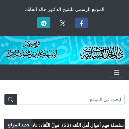
الموقع الرسمي للشيخ الدكتور خالد الحايك
جديد الموقع
سلسلة فهم أقوال أهل النَّقد (33). قولُ النُّقاد: «لا يَسْتَخِفُّه» و«لا يَسْتَمْرِئُه»!